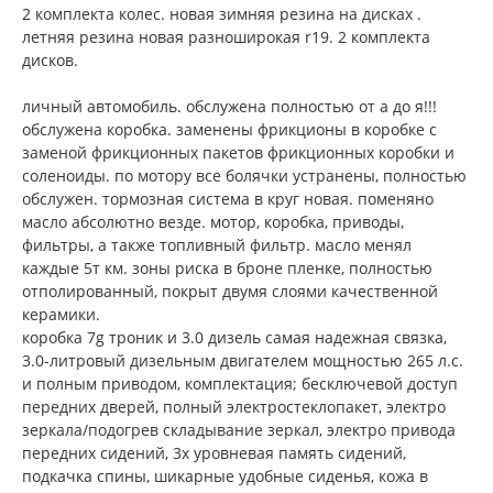
2 комплекта колес. новая зимняя резина на дисках .
летняя резина новая разноширокая r19. 2 комплекта
дисков.
личный автомобиль. обслужена полностью от а до я!!!
обслужена коробка. заменены фрикционы в коробке с
заменой фрикционных пакетов фрикционных коробки и
соленоиды. по мотору все болячки устранены, полностью
обслужен. тормозная система в круг новая. поменяно
масло абсолютно везде. мотор, коробка, приводы,
фильтры, а также топливный фильтр. масло менял
каждые 5т км. зоны риска в броне пленке, полностью
отполированный, покрыт двумя слоями качественной
керамики.
коробка 7g троник и 3.0 дизель самая надежная связка,
3.0-литровый дизельным двигателем мощностью 265 л.с.
и полным приводом, комплектация; бесключевой доступ
передних дверей, полный электростеклопакет, электро
зеркала/подогрев складывание зеркал, электро привода
передних сидений, 3х уровневая память сидений,
подкачка спины, шикарные удобные сиденья, кожа в