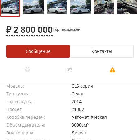
₽ 2 800 000
Торг возможен
Сообщение
Контакты
Модель:
CLS серия
Тип кузова:
Седан
Год выпуска:
2014
Пробег:
210км
Коробка передач:
Автоматическая
3
Объём двигателя:
3000см
Вид топлива:
Дизель