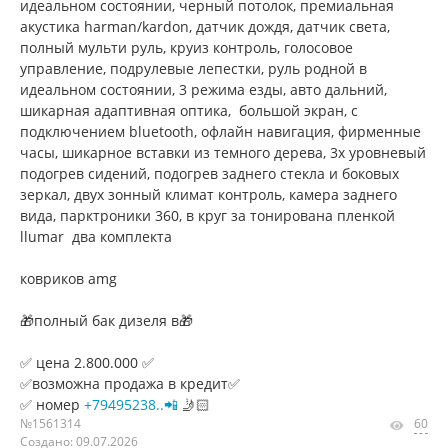
идеальном состоянии, черный потолок, премиальная
акустика harman/kardon, датчик дождя, датчик света,
полный мульти руль, круиз контроль, голосовое
управление, подрулевые лепестки, руль родной в
идеальном состоянии, 3 режима езды, авто дальний,
шикарная адаптивная оптика, большой экран, с
подключением bluetooth, офлайн навигация, фирменные
часы, шикарное вставки из темного дерева, 3х уровневый
подогрев сидений, подогрев заднего стекла и боковых
зеркал, двух зонный климат контроль, камера заднего
вида, парктроники 360, в круг за тонирована пленкой
llumar два комплекта
ковриков amg
🎁полный бак дизеля в🎁
✅ цена 2.800.000 ✅
✅возможна продажа в кредит✅
✅ номер
+79495238..📲
🤳🏻
№1561314
60
Создано: 09.07.2026