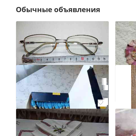
Обычные объявления
3
Очки " - 1,25 " минус
Донецк, Пролетарский
₽ 250