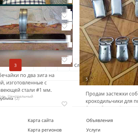
, Ворошиловский
спицами от а до я
Донецк, Ворошиловский
 ткани
₽ 100
0
ки и валики для глажки
 Калининский
2
3
4
5
...
7
Следующая
бечайки по два зига на
5
й, изготовленные с
веющей стали #1 мм.
Продам застежки со
оль, Центральный
публика
(2)
крокодильчики для п
Донецк, Ленинский
₽ 20
Карта сайта
Объявления
Карта регионов
Услуги