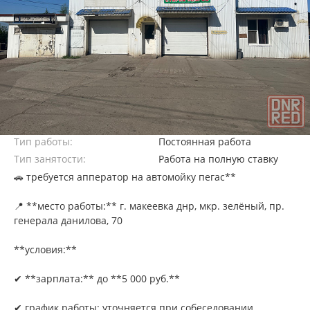
Тип работы:
Постоянная работа
Тип занятости:
Работа на полную ставку
🚗 требуется апператор на автомойку пегас**
📍 **место работы:** г. макеевка днр, мкр. зелёный, пр.
генерала данилова, 70
**условия:**
✔ **зарплата:** до **5 000 руб.**
✔ график работы: уточняется при собеседовании