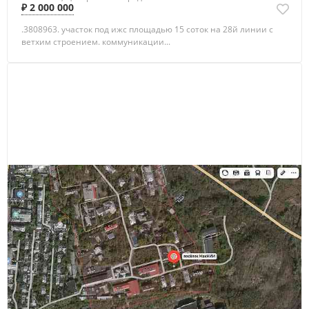
₽ 2 000 000
.3808963. участок под ижс площадью 15 соток на 28й линии с
ветхим строением. коммуникации...