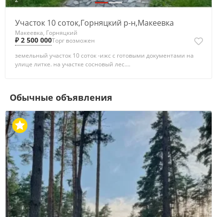
Участок 10 соток,Горняцкий р-н,Макеевка
Макеевка, Горняцкий
₽ 2 500 000
Торг возможен
земельный участок 10 соток -ижс с готовыми документами на
улице литке. на участке сосновый лес....
Обычные объявления