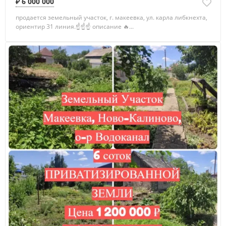
₽ 6 000 000
продается земельный участок, г. макеевка, ул. карла либкнехта,
ориентир 31 линия.☝☝☝ описание 🔥...