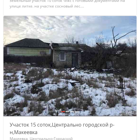
земельный участок 10 соток -ижс с готовыми документами на
улице литке. на участке сосновый лес....
4
Участок 15 соток,Центрально городской р-
н,Макеевка
Макеевка, Центрально-Городской