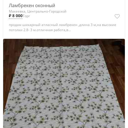
Ламбрекен оконный
Макеевка, Центрально-Городской
₽ 8 000
Торг
продам шикарный атласный ламбрекен ,длина 3 м,на высокие
потолки 2.8- 3 м.отличная работа,в...