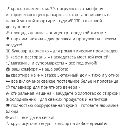
📍 краснознаменская, 79: погрузись в атмосферу
исторического центра харцызска, остановившись в
нашей уютной квартире-студии!🚶‍♀️🚶‍♂️ в шаговой
доступности:
🎉 площадь ленина – эпицентр городской жизни!•
🌳 парк им. чехова – для релакса и прогулок на свежем
воздухе!
🚶‍♂️ бульвар шевченко – для романтических променадов!
☕ кафе и рестораны – насладитесь местной кухней!
🛒 магазины и супермаркеты – всё под рукой!
🏠 ваш комфорт – наша забота:
🏡 квартира на 4-м этаже 5-этажный дом – тихо и уютно!
🛏️ всё включено! свежее постельное бельё и полотенца!
📺 телевизор для приятного вечера!•
🧺 стиральная машина – забудьте о хлопотах со стиркой!
❄️ холодильник – для свежих продуктов и напитков!
🍽️ полностью оборудованная кухня – готовьте любимые
блюда!
🌐 wi-fi – всегда на связи!
💧 круглосуточно вода – комфорт в любое время!🔥