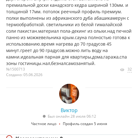
премиальной доски канадского кедра шириной 130мм. и
толщиной 17мм. потолок реечный профиль премиум.
полки выполнены из африканского дуба абашикамерун с
термообработкой. светильники из белой гималайской
соли пакистан.материал пола-декинг из ольхи.над печкой
панно из можжевельника крым.сауна полностью готова к
использованию.время нагрева до 70 градусов 45
минут.греет до 90 градусов.можно лить воду на
камни.идеальная парная для квартиры,дома,гаража,спа
зоны гостиницы.нал,безналсамозанятый.
№1500713
32
Создано: 05.06.2026
Виктор
Был онлайн 28 июля 06:12
Частное лицо
Профиль создан 5 июня