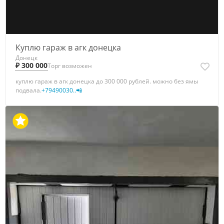
Куплю гараж в агк донецка
Донецк
₽ 300 000
Торг возможен
куплю гараж в агк донецка до 300 000 рублей. можно без ямы
подвала.
+79490030..📲