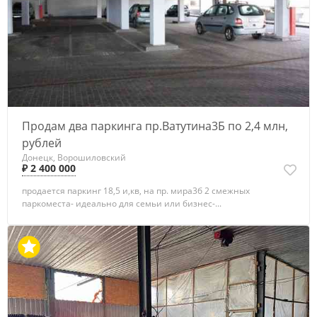
Продам два паркинга пр.Ватутина3Б по 2,4 млн,
рублей
Донецк, Ворошиловский
₽ 2 400 000
продается паркинг 18,5 и,кв, на пр. мира3б 2 смежных
паркоместа- идеально для семьи или бизнес-...