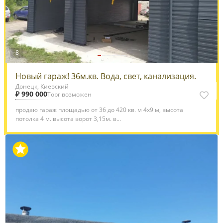
8
Новый гараж! 36м.кв. Вода, свет, канализация.
Донецк, Киевский
₽ 990 000
Торг возможен
продаю гараж площадью от 36 до 420 кв. м 4х9 м, высота
потолка 4 м. высота ворот 3,15м. в...