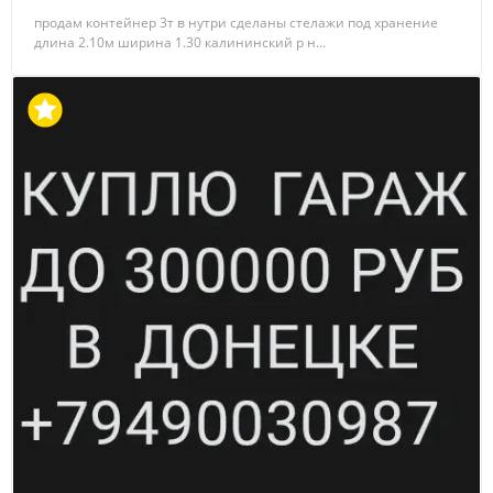
продам контейнер 3т в нутри сделаны стелажи под хранение
длина 2.10м ширина 1.30 калининский р н...