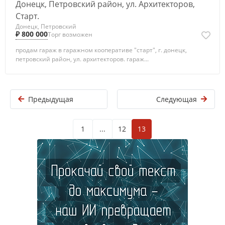
Донецк, Петровский район, ул. Архитекторов,
Старт.
Донецк, Петровский
₽ 800 000
Торг возможен
продам гараж в гаражном кооперативе "старт", г. донецк,
петровский район, ул. архитекторов. гараж...
Предыдущая
Следующая
1
...
12
13