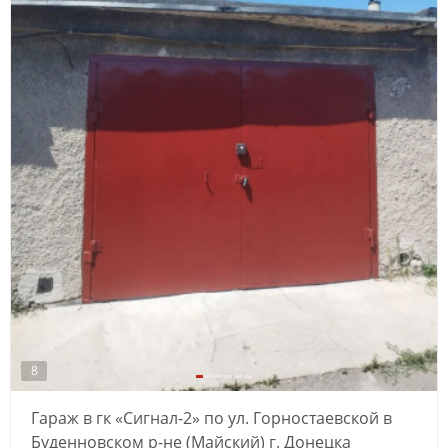
8
Гараж в гк «Сигнал-2» по ул. Горностаевской в
Буденновском р-не (Майский) г. Донецка