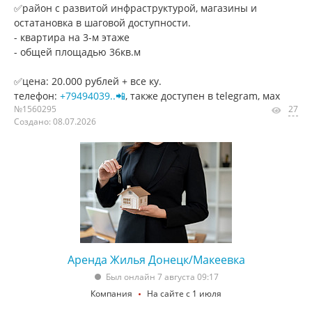
✅райoн c рaзвитой инфрaструктуpой, магазины и
оcтaтaнoвкa в шaговoй дoступности.
- квартира на 3-м этаже
- общей площадью 36кв.м
✅цена: 20.000 рублей + все ку.
телефон:
+79494039..📲
, также доступен в telegram, мах
№1560295
27
Создано: 08.07.2026
Аренда Жилья Донецк/Макеевка
Был онлайн 7 августа 09:17
Компания
На сайте с 1 июля