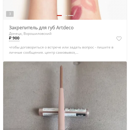
3
Закрепитель для губ Artdeco
Донецк, Ворошиловский
₽ 900
чтобы договориться о встрече или задать вопрос - пишите в
личные сообщения. центр самовывоз,...