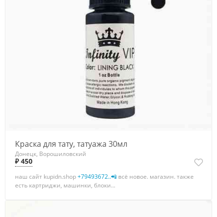
Краска для тату, татуажа 30мл
Донецк, Ворошиловский
₽ 450
наш сайт kupidn.shop
+79493672..📲
всё новое. магазин. также
есть картриджи, машинки, блоки...