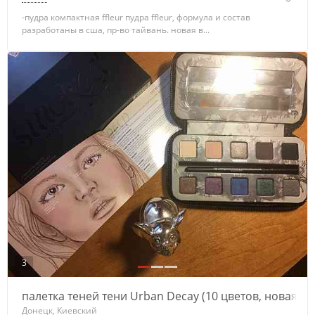
-пудра компактная ffleur пудра ffleur, формула и состав
разработаны в сша, пр-во тайвань. новая в...
3
палетка теней тени Urban Decay (10 цветов, новая)
Донецк, Киевский