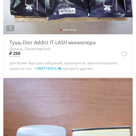
5
Тушь Dior Addict IT-LASH миниатюра
Донецк, Пролетарский
₽ 250
для более быстрого общения, пожалуйста, звоните/пишите
сразу на тел -
+380714553..📲
смотрите другие...