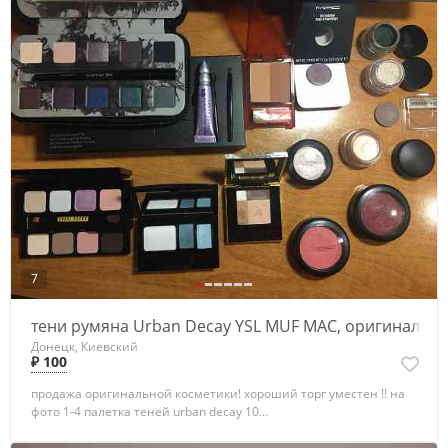
7
тени румяна Urban Decay YSL MUF MAC, оригинал
Донецк, Киевский
₽ 100
продажа оригинальной косметики! хороший торг уместен !! на
фото 1-4 палетка теней urban decay 10...