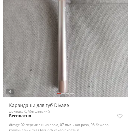
4
Карандаши для губ Divage
Донецк, Куйбышевский
Бесплатно
divage 02 персик с шимером, 07 пыльная роза, 08 бежево-
коричневый miss tais 776 какао писать в...