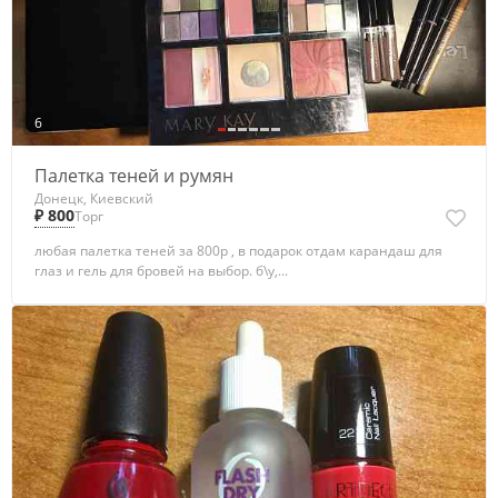
6
Палетка теней и румян
Донецк, Киевский
₽ 800
Торг
любая палетка теней за 800р , в подарок отдам карандаш для
глаз и гель для бровей на выбор. б\у,...