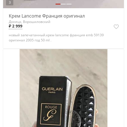
3
Крем Lancome Франция оригинал
Донецк, Ворошиловский
₽ 2 999
новый запечатанный.крем lancome франция emb 59139
оригинал 2005 год 50 ml .