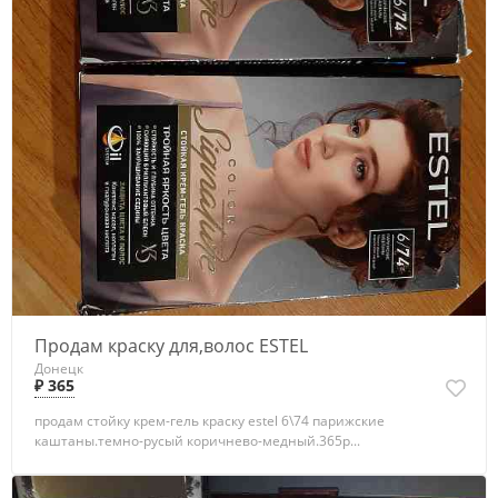
Продам краску для,волос ESTEL
Донецк
₽ 365
продам стойку крем-гель краску estel 6\74 парижские
каштаны.темно-русый коричнево-медный.365р...