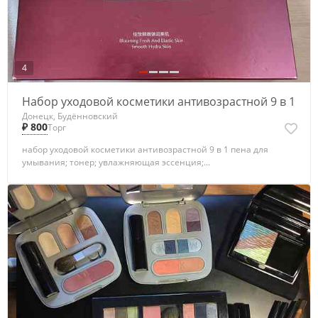
4
Набор уходовой косметики антивозрастной 9 в 1
Донецк, Будённовский
₽ 800
Торг
набор уходовой косметики антивозрастной 9 в 1 пена для
умывания; тонер; увлажняющая эссенция;...