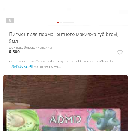
8
Пигмент для перманентного макияжа губ brovi,
5мл
Донецк, Ворошиловский
₽ 500
наш сайт https://kupidn.shop группа в вк https://vk.com/kupidn
+79493672..📲
магазин по ул....