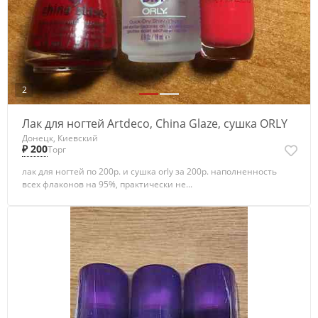
2
Лак для ногтей Artdeco, China Glaze, сушка ORLY
Донецк, Киевский
₽ 200
Торг
лак для ногтей по 200р. и сушка orly за 200р. наполненность
всех флаконов на 95%, практически не...