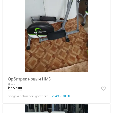
Орбитрек новый HMS
Донецк
₽ 15 100
продам орбитрек. доставка.
+79493830..📲