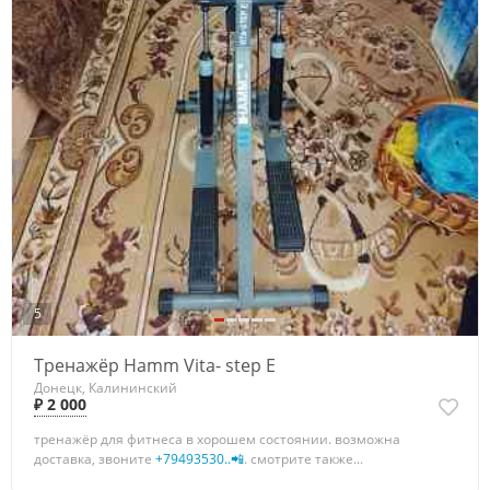
5
Тренажёр Hamm Vita- step E
Донецк, Калининский
₽ 2 000
тренажёр для фитнеса в хорошем состоянии. возможна
доставка, звоните
+79493530..📲
. смотрите также...