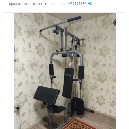
продам гиперэкстензия. доставка.
+79493830..📲