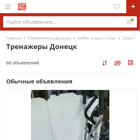
Главная
Объявления в Донецке
Хобби, отдых и спорт
Спорт / о
Тренажеры Донецк
68 объявлений
Обычные объявления