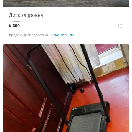
Диск здоровья
Донецк
₽ 600
продам диск здоровья.
+79493830..📲