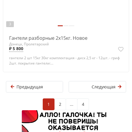
3
Гантели разборные 2х15кг. Новое
Донецк, Пролетарский
₽ 5 800
гантели 2 шт 15кг 30кг комплектация - диск 2,5 кг - 12шт. - гриф
2шт. покрытие гантели:...
Предыдущая
Следующая
1
2
...
4