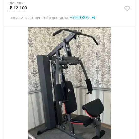
Донецк
₽ 12 100
продам велотренажёр доставка.
+79493830..📲