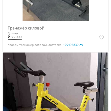
Тренажёр силовой
Донецк
₽ 35 000
продам тренажёр силовой. доставка.
+79493830..📲