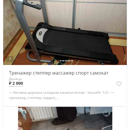
7
Тренажер степпер массажер спорт самокат
Донецк
₽ 2 000
— беговая дорожка складная механическая - housefit -12т- —
тренажер, степпер, кардио,...