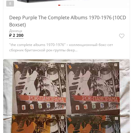
8
Deep Purple The Complete Albums 1970-1976 (10CD
Boxset)
Донецк
₽ 2 200
"the complete albums 1970-1976" – коллекционный бокс-сет
сборник британской рок-группы deep...