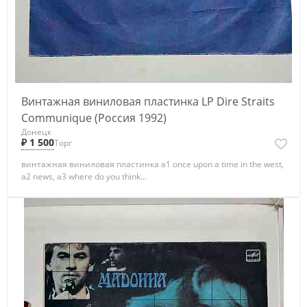
Винтажная виниловая пластинка LP Dire Straits
Communique (Россия 1992)
Донецк
₽ 1 500
Торг
винтажная виниловая пластинка a1 once upon a time in the west,
a2 news, a3 where do you think...