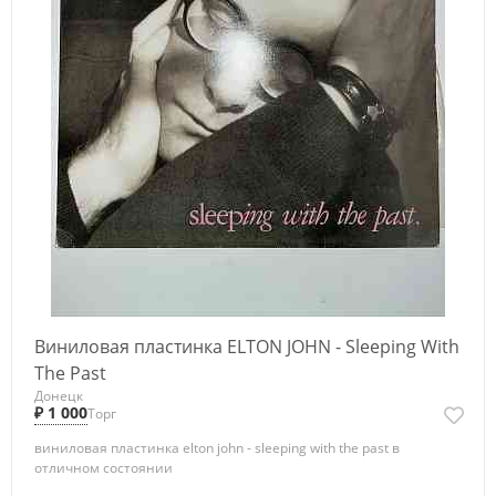
Виниловая пластинка ELTON JOHN - Sleeping With
The Past
Донецк
₽ 1 000
Торг
виниловая пластинка elton john - sleeping with the past в
отличном состоянии