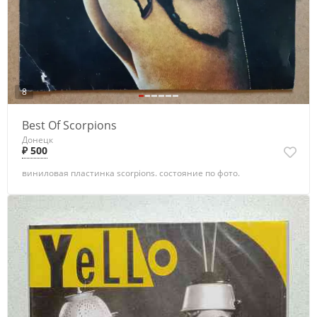
8
Best Of Scorpions
Донецк
₽ 500
виниловая пластинка scorpions. состояние по фото.