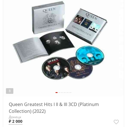
8
Queen Greatest Hits I II & III 3CD (Platinum
Collection) (2022)
Донецк
₽ 2 000