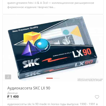
queen greatest hits i ii & iii 3cd — коллекционное расширенное
фирменное издание творчества...
2
Аудиокассета SKC LX 90
Донецк
₽ 1 400
аудиокассеты skc lx 90 made in: korea годы выпуска: 1990 - 1991 в