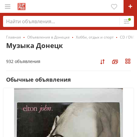
Главная
Объявления в Донецке
Хобби, отдых и спорт
CD / DVD
Музыка Донецк
932 объявления
Обычные объявления