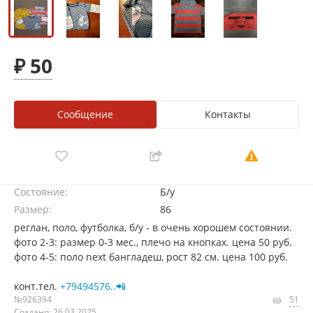
₽ 50
Сообщение
Контакты
Состояние:
Б/у
Размер:
86
реглан, поло, футболка, б/у - в очень хорошем состоянии.
фото 2-3: размер 0-3 мес., плечо на кнопках. цена 50 руб.
фото 4-5: поло next бангладеш, рост 82 см. цена 100 руб.
конт.тел.
+79494576..📲
№926394
51
Создано: 26.03.2025