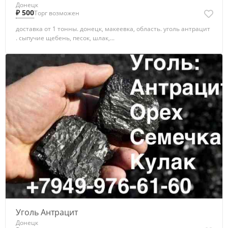
Донецк
₽ 500
Торг возможен
доставка от 1 тонны. донецк, макеевка, область. уголь антрацит
. сыпучие щебень, песок, шлак,...
Уголь Антрацит
Донецк