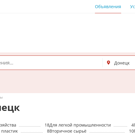
Объявления
Ус
лы
нецк
озяйства
18
Для легкой промышленности
4
/ пластик
8
Вторичное сырьё
10