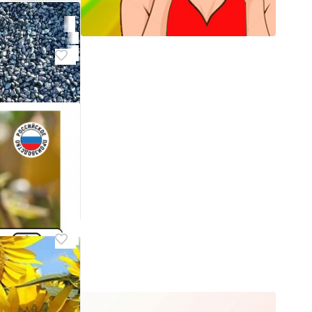
,семочка
онецк .