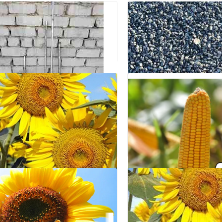
Поддоны паллеты
Донецк, Пролетарский
₽ 190
3
Уголь антрацит орех
,курной с доставкой Д
Донецк, Кировский
₽ 9 000
а гибридов подсолнечника
нта