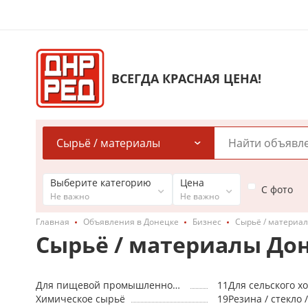
ВСЕГДА КРАСНАЯ ЦЕНА!
Сырьё / материалы
Выберите категорию
Цена
С фото
Не важно
Не важно
Главная
Объявления в Донецке
Бизнес
Сырьё / материа
Сырьё / материалы До
Для пищевой промышленности
11
Для сельского х
Химическое сырьё
19
Резина / стекло 