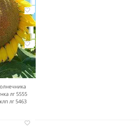
урузы
1272 фао 270
1330 фао 330
солнечника
нка лг 5555
 клп лг 5463