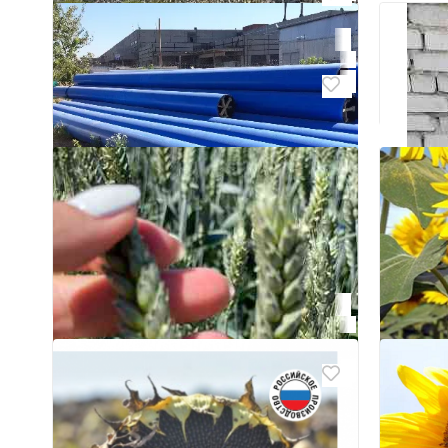
Щебень со склада
Донецк
₽ 900
прием труб пнд
Донецк
₽ 40
Семен
2
Синге