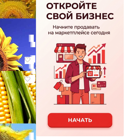
урузы пионер
 (круйзер,
олнечника
и Протравлен
нечника
чий