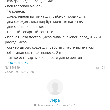
- камера видеонаблюдения;
- вся торговая мебель
- 16 кранов;
- холодильная витрина для рыбной продукции;
- два холодильника под бутылочные напитки;
- две морозильные камеры;
- полный товарный остаток;
- полная база поставщиков пива, снековой продукции и
расходников;
- сканер штрих-кодов для работы с честным знаком;
- объемная световая вывеска 2 шт
- так же есть карты лояльности для клиентов.
+79493013..📲
№1340849
91
Создано: 01.03.2026
Лера
Был онлайн 28 июля 12:23